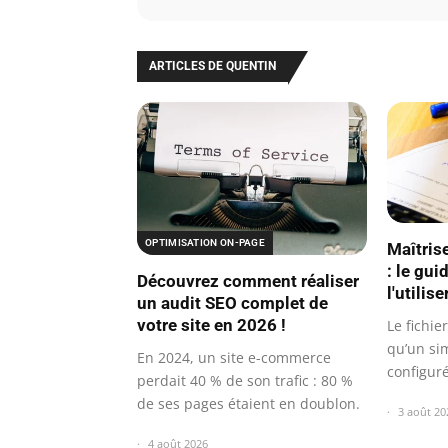
ARTICLES DE QUENTIN
OPTIMISATION ON-PAGE
Maîtrise
: le gu
Découvrez comment réaliser
l'utilise
un audit SEO complet de
votre site en 2026 !
Le fichie
qu’un sim
En 2024, un site e-commerce
configuré
perdait 40 % de son trafic : 80 %
disparaî
de ses pages étaient en doublon.
3 août 20
4 août 2026