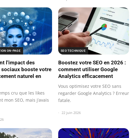
TION ON-PAGE
SEO TECHNIQUE
 l'impact des
Boostez votre SEO en 2026 :
 sociaux booste votre
comment utiliser Google
cement naturel en
Analytics efficacement
Vous optimisez votre SEO sans
temps cru que les likes
regarder Google Analytics ? Erreur
nt mon SEO, mais j’avais
fatale.
22 juin 2026
026