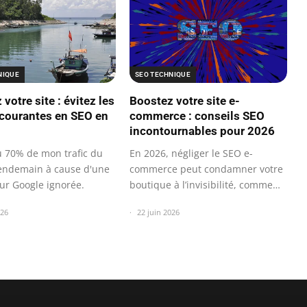
NIQUE
SEO TECHNIQUE
votre site : évitez les
Boostez votre site e-
 courantes en SEO en
commerce : conseils SEO
incontournables pour 2026
du 70% de mon trafic du
En 2026, négliger le SEO e-
lendemain à cause d'une
commerce peut condamner votre
our Google ignorée.
boutique à l’invisibilité, comme
j’ai…
026
22 juin 2026