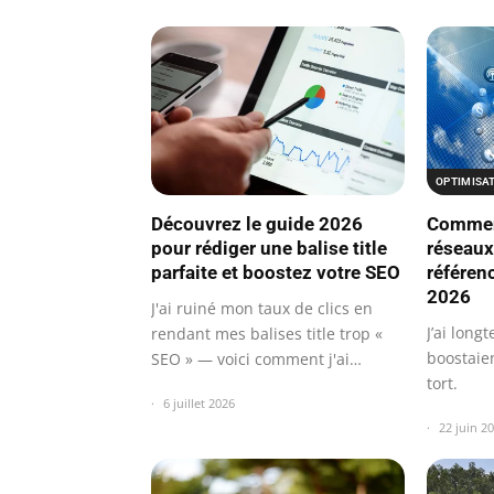
OPTIMISA
Découvrez le guide 2026
Comment
pour rédiger une balise title
réseaux
parfaite et boostez votre SEO
référen
2026
J'ai ruiné mon taux de clics en
J’ai long
rendant mes balises title trop «
boostaie
SEO » — voici comment j'ai
tort.
appris…
6 juillet 2026
22 juin 2