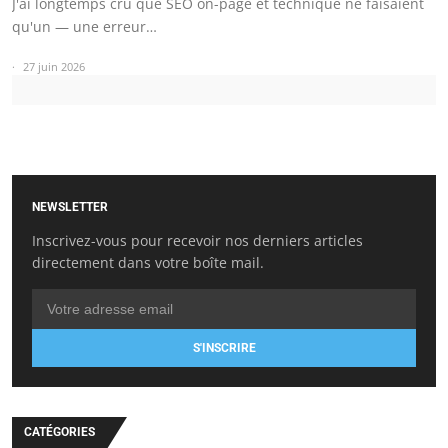
J'ai longtemps cru que SEO on-page et technique ne faisaient
qu'un — une erreur…
27 juin 2026
NEWSLETTER
Inscrivez-vous pour recevoir nos derniers articles
directement dans votre boîte mail.
S'INSCRIRE
CATÉGORIES